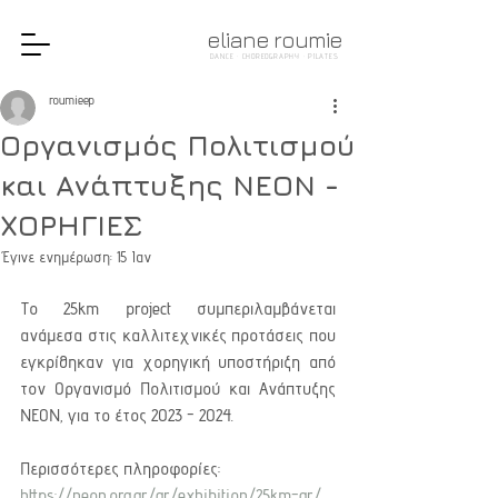
eliane roumie
DANCE · CHOREOGRAPHY · PILATES
roumieep
Οργανισμός Πολιτισμού
και Ανάπτυξης ΝΕΟΝ -
ΧΟΡΗΓΙΕΣ
Έγινε ενημέρωση:
15 Ιαν
Το 25km project συμπεριλαμβάνεται 
ανάμεσα στις καλλιτεχνικές προτάσεις που 
εγκρίθηκαν για χορηγική υποστήριξη από 
τον Οργανισμό Πολιτισμού και Ανάπτυξης 
ΝΕΟΝ, για το έτος 2023 - 2024. 
Περισσότερες πληροφορίες: 
https://neon.org.gr/gr/exhibition/25km-gr/