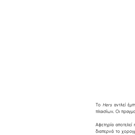
Το 
Hers
 αντλεί έμ
πλαισίων. Οι πραγμ
Αφετηρία αποτελεί
διαπερνά το χορογρ