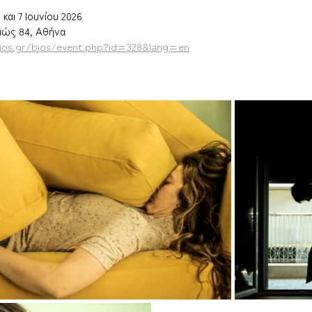
6 και 7 Ιουνίου 2026
ιώς 84, Αθήνα
bios.gr/bios/event.php?id=328&lang=en