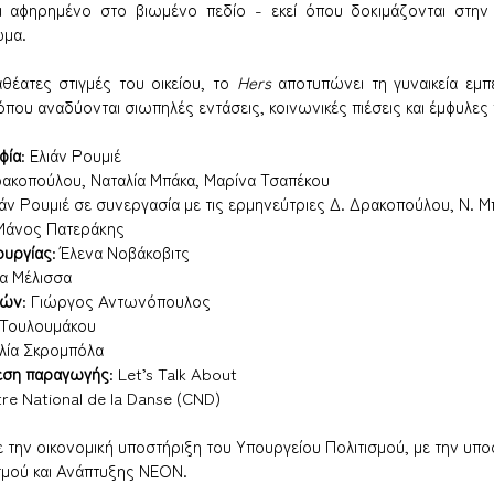
ι αφηρημένο στο βιωμένο πεδίο - εκεί όπου δοκιμάζονται στην κ
ώμα.
θέατες στιγμές του οικείου, το 
Hers
 αποτυπώνει τη γυναικεία εμπ
όπου αναδύονται σιωπηλές εντάσεις, κοινωνικές πιέσεις και έμφυλες
φία
: Ελιάν Ρουμιέ
ρακοπούλου, Ναταλία Μπάκα, Μαρίνα Τσαπέκου
ιάν Ρουμιέ σε συνεργασία με τις ερμηνεύτριες Δ. Δρακοπούλου, Ν. Μ
 Μάνος Πατεράκης
ουργίας
: Έλενα Νοβάκοβιτς
ια Μέλισσα
μών
: Γιώργος Αντωνόπουλος
 Τουλουμάκου
ελία Σκρομπόλα
εση παραγωγής
: Let’s Talk About 
re National de la Danse (CND)
με την οικονομική υποστήριξη του Υπουργείου Πολιτισμού, με την υπο
σμού και Ανάπτυξης ΝΕΟΝ.