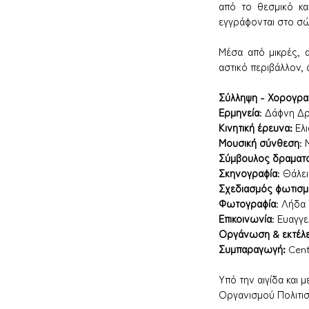
από το θεσμικό κα
εγγράφονται στο σ
Μέσα από μικρές, α
αστικό περιβάλλον, 
Σύλληψη 
-
Χορογρα
Ερμηνεία
: Δάφνη Δ
Κινητική έρευνα:
 Ελ
Μουσική σύνθεση
:
Σύμβουλος δραματ
Σκηνογραφία
: Θάλε
Σχεδιασμός φωτισ
Φωτογραφία
: Λήδα
Επικοινωνία
: Ευαγγ
Οργάνωση & εκτέλ
Συμπαραγωγή: 
Cent
Υπό την αιγίδα και 
Οργανισμού Πολιτι