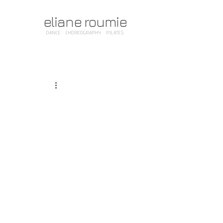
eliane roumie
DANCE · CHOREOGRAPHY · PILATES